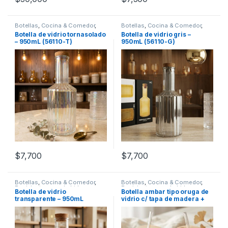
Botellas
,
Cocina & Comedor
,
Botellas
,
Cocina & Comedor
,
Recipientes para bebidas y
Recipientes para bebidas y
Botella de vidrio tornasolado
Botella de vidrio gris –
líquidos
líquidos
– 950mL (56110-T)
950mL (56110-G)
$
7,700
$
7,700
Botellas
,
Cocina & Comedor
,
Botellas
,
Cocina & Comedor
,
Recipientes para bebidas y
Recipientes para bebidas y
Botella de vidrio
Botella ambar tipo oruga de
líquidos
líquidos
transparente – 950mL
vidrio c/ tapa de madera +
(56103)
sorbete (4334964)