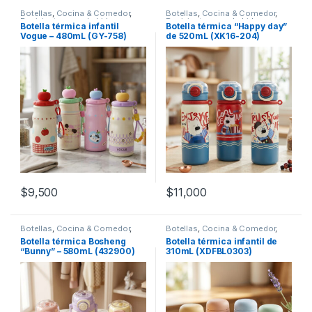
Botellas
,
Cocina & Comedor
,
Botellas
,
Cocina & Comedor
,
Recipientes para bebidas y
Recipientes para bebidas y
Botella térmica infantil
Botella térmica “Happy day”
líquidos
líquidos
Vogue – 480mL (GY-758)
de 520mL (XK16-204)
$
9,500
$
11,000
Botellas
,
Cocina & Comedor
,
Botellas
,
Cocina & Comedor
,
Recipientes para bebidas y
Recipientes para bebidas y
Botella térmica Bosheng
Botella térmica infantil de
líquidos
líquidos
“Bunny” – 580mL (432900)
310mL (XDFBL0303)