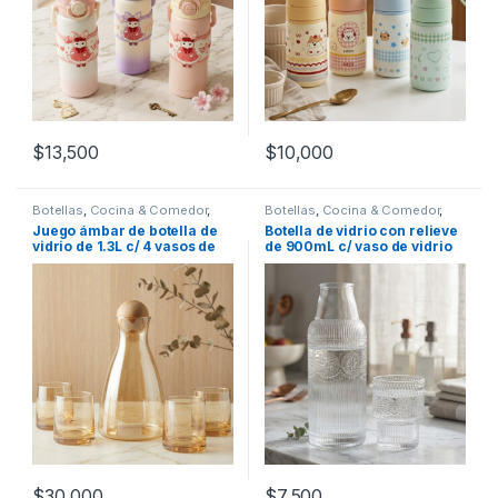
$
13,500
$
10,000
Botellas
,
Cocina & Comedor
,
Botellas
,
Cocina & Comedor
,
Recipientes para bebidas y
Recipientes para bebidas y
Juego ámbar de botella de
Botella de vidrio con relieve
líquidos
,
Vasos
líquidos
vidrio de 1.3L c/ 4 vasos de
de 900mL c/ vaso de vidrio
260mL (56130)
de noche (56102)
$
30,000
$
7,500