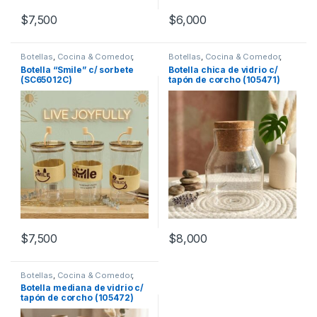
$
7,500
$
6,000
Botellas
,
Cocina & Comedor
,
Botellas
,
Cocina & Comedor
,
Recipientes para bebidas y
Recipientes para bebidas y
Botella “Smile” c/ sorbete
Botella chica de vidrio c/
líquidos
líquidos
(SC65012C)
tapón de corcho (105471)
$
7,500
$
8,000
Botellas
,
Cocina & Comedor
,
Recipientes para bebidas y
Botella mediana de vidrio c/
líquidos
tapón de corcho (105472)