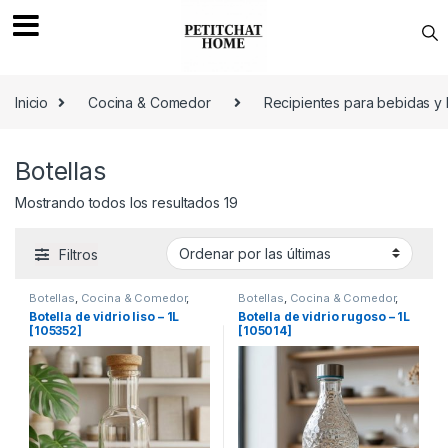
Saltar a navegación
saltar al contenido
Inicio
Cocina & Comedor
Recipientes para bebidas y 
Botellas
Mostrando todos los resultados 19
Filtros
Botellas
,
Cocina & Comedor
,
Botellas
,
Cocina & Comedor
,
Recipientes para bebidas y
Recipientes para bebidas y
Botella de vidrio liso – 1L
Botella de vidrio rugoso – 1L
líquidos
líquidos
[105352]
[105014]