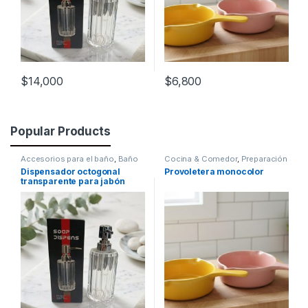
$
14,000
$
6,800
Popular Products
Accesorios para el baño
,
Baño
Cocina & Comedor
,
Preparación
& Cocción
,
Sartenes
Dispensador octogonal
Provoletera monocolor
transparente para jabón
[4949434]