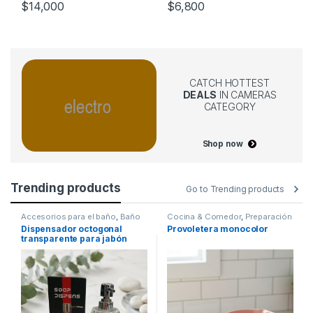
$
14,000
$
6,800
CATCH HOTTEST
DEALS
IN CAMERAS
CATEGORY
Shop now
Trending products
Go to Trending products
Accesorios para el baño
,
Baño
Cocina & Comedor
,
Preparación
& Cocción
,
Sartenes
Dispensador octogonal
Provoletera monocolor
transparente para jabón
[4949434]