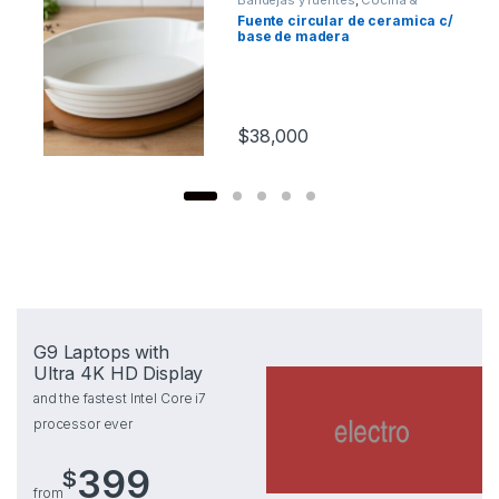
Bandejas y fuentes
,
Cocina &
Comedor
Fuente circular de ceramica c/
base de madera
$
38,000
G9 Laptops with
Ultra 4K HD Display
and the fastest Intel Core i7
processor ever
399
$
from