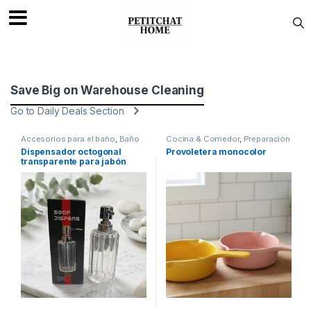
Saltar a navegación
saltar al contenido
Save Big on Warehouse Cleaning
Go to Daily Deals Section
Accesorios para el baño
,
Baño
Cocina & Comedor
,
Preparación
& Cocción
,
Sartenes
Dispensador octogonal
Provoletera monocolor
transparente para jabón
[4949434]