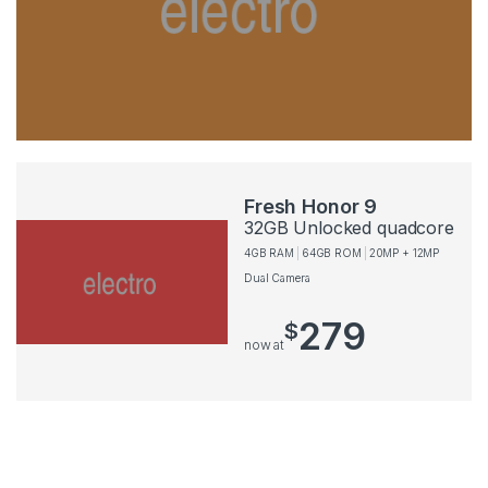
Fresh Honor 9
32GB Unlocked quadcore
4GB RAM
64GB ROM
20MP + 12MP
Dual Camera
279
$
now at