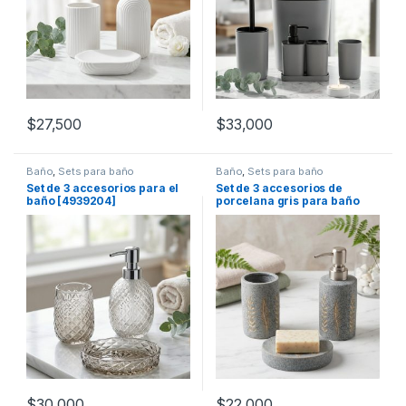
$
27,500
$
33,000
Baño
,
Sets para baño
Baño
,
Sets para baño
Set de 3 accesorios para el
Set de 3 accesorios de
baño [4939204]
porcelana gris para baño
(109102)
$
30,000
$
22,000