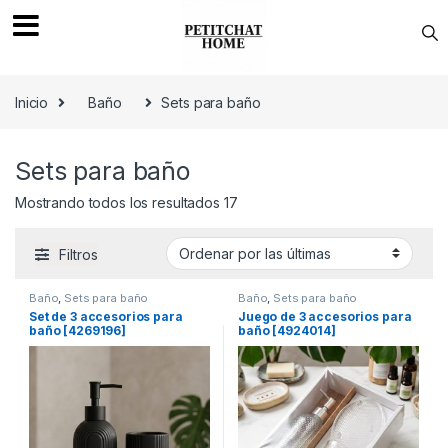
Saltar a navegación
saltar al contenido
Inicio
Baño
Sets para baño
Sets para baño
Mostrando todos los resultados 17
Filtros
Baño
,
Sets para baño
Baño
,
Sets para baño
Set de 3 accesorios para
Juego de 3 accesorios para
baño [4269196]
baño [4924014]