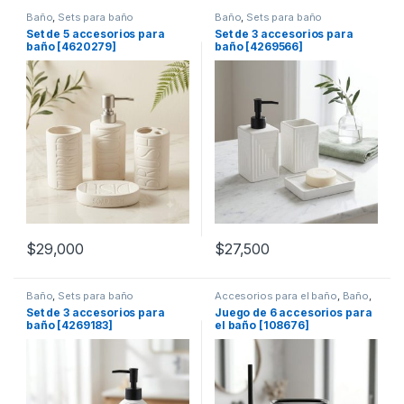
Baño
,
Sets para baño
Baño
,
Sets para baño
Set de 5 accesorios para
Set de 3 accesorios para
baño [4620279]
baño [4269566]
$
29,000
$
27,500
Baño
,
Sets para baño
Accesorios para el baño
,
Baño
,
Sets para baño
Set de 3 accesorios para
Juego de 6 accesorios para
baño [4269183]
el baño [108676]