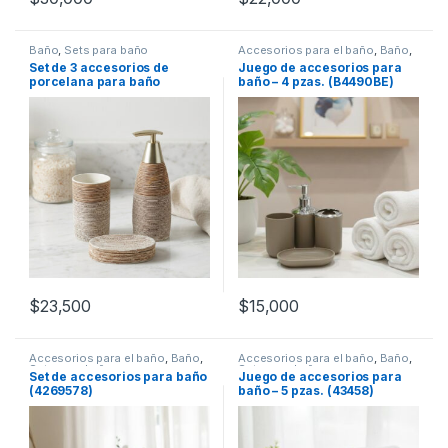
Baño
,
Sets para baño
Accesorios para el baño
,
Baño
,
Sets para baño
Set de 3 accesorios de
Juego de accesorios para
porcelana para baño
baño – 4 pzas. (B4490BE)
(109103)
$
23,500
$
15,000
Accesorios para el baño
,
Baño
,
Accesorios para el baño
,
Baño
,
Sets para baño
Sets para baño
Set de accesorios para baño
Juego de accesorios para
(4269578)
baño – 5 pzas. (43458)