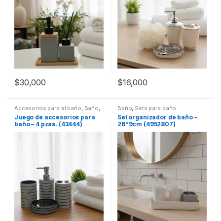
$
30,000
$
16,000
Accesorios para el baño
,
Baño
,
Baño
,
Sets para baño
Sets para baño
Juego de accesorios para
Set organizador de baño –
baño – 4 pzas. (43444)
26*9cm (4952807)