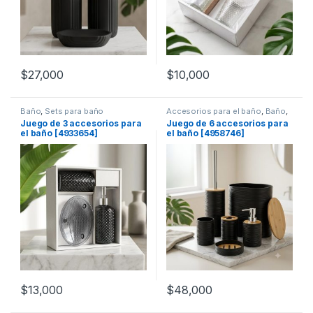
$
27,000
$
10,000
Baño
,
Sets para baño
Accesorios para el baño
,
Baño
,
Sets para baño
Juego de 3 accesorios para
Juego de 6 accesorios para
el baño [4933654]
el baño [4958746]
$
13,000
$
48,000