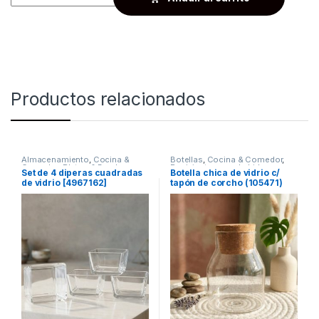
Productos relacionados
Almacenamiento
,
Cocina &
Botellas
,
Cocina & Comedor
,
Comedor
,
Platos & Bowls
Recipientes para bebidas y
Set de 4 diperas cuadradas
Botella chica de vidrio c/
líquidos
de vidrio [4967162]
tapón de corcho (105471)