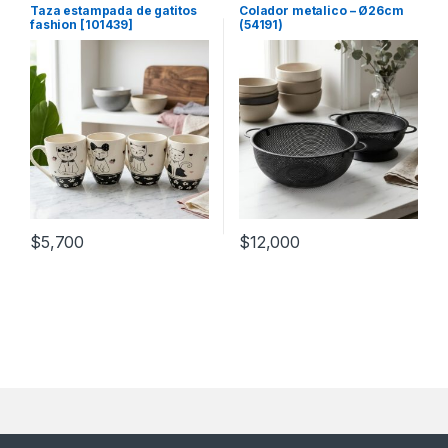
para bebidas y líquidos
,
Tazas
de cocina
Taza estampada de gatitos
Colador metalico – Ø26cm
fashion [101439]
(54191)
$
5,700
$
12,000