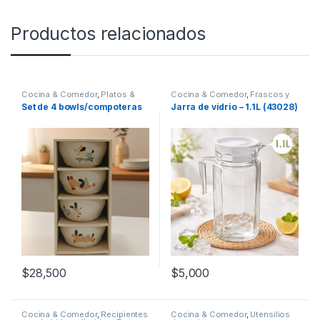
Productos relacionados
Cocina & Comedor
,
Platos &
Cocina & Comedor
,
Frascos y
Bowls
Jarras
,
Recipientes para
Set de 4 bowls/compoteras
Jarra de vidrio – 1.1L (43028)
bebidas y líquidos
$
28,500
$
5,000
Cocina & Comedor
,
Recipientes
Cocina & Comedor
,
Utensilios