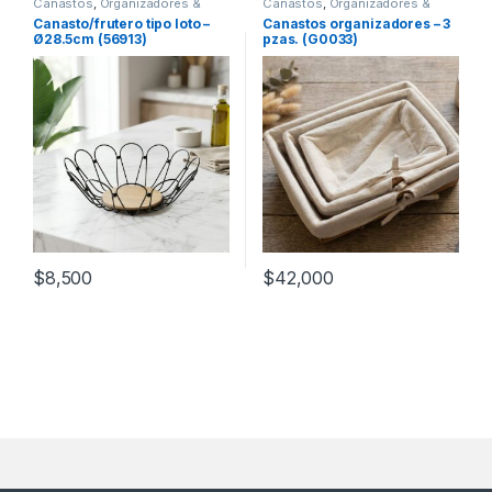
Canastos
,
Organizadores &
Canastos
,
Organizadores &
Almacenamiento
Almacenamiento
Canasto/frutero tipo loto –
Canastos organizadores – 3
Ø28.5cm (56913)
pzas. (G0033)
$
8,500
$
42,000