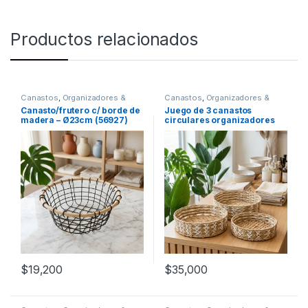
Productos relacionados
Canastos
,
Organizadores &
Canastos
,
Organizadores &
Almacenamiento
Almacenamiento
Canasto/frutero c/ borde de
Juego de 3 canastos
madera – Ø23cm (56927)
circulares organizadores
[201433]
$
19,200
$
35,000