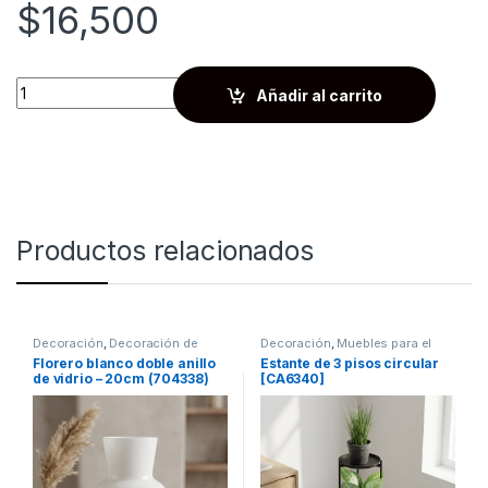
$
16,500
Quantity
Añadir al carrito
Productos relacionados
Decoración
,
Decoración de
Decoración
,
Muebles para el
mesas
hogar
,
Organizadores &
Florero blanco doble anillo
Estante de 3 pisos circular
Almacenamiento
de vidrio – 20cm (704338)
[CA6340]