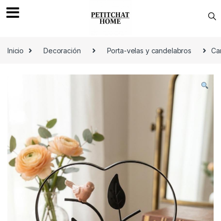
Saltar a navegación
saltar al contenido
Inicio
Decoración
Porta-velas y candelabros
Ca