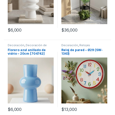
$
6,000
$
36,000
Decoración
,
Decoración de
Decoración
,
Relojes
mesas
Florero azul anillado de
Reloj de pared – Ø29 (SW-
vidrio – 20cm [704742]
1343)
$
6,000
$
13,000