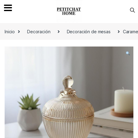
Saltar a navegación
saltar al contenido
Inicio
Decoración
Decoración de mesas
Caramel