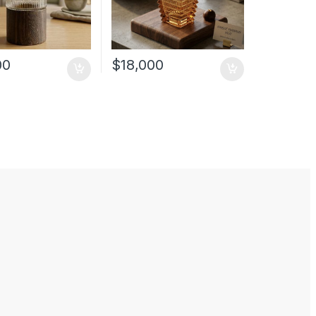
00
$
18,000