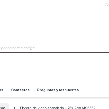
a de productos
os
Contactos
Preguntas y respuestas
esas
Florero de vidrio acanalado – 25x12cm (4965521)