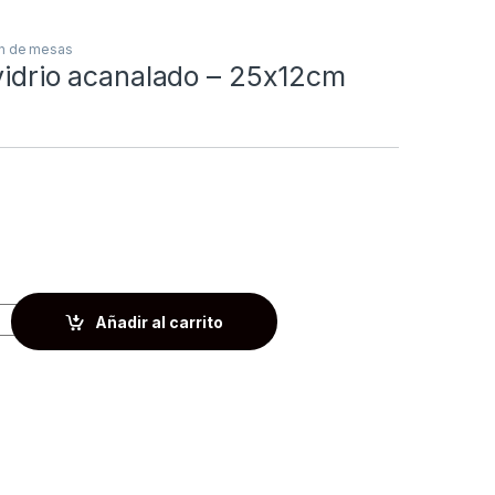
n de mesas
vidrio acanalado – 25x12cm
Añadir al carrito