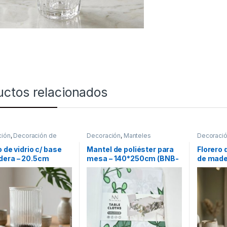
uctos relacionados
ción
,
Decoración de
Decoración
,
Manteles
Decoraci
mesas
o de vidrio c/ base
Mantel de poliéster para
Florero 
dera – 20.5cm
mesa – 140*250cm (BNB-
de made
80]
45833)
[201279