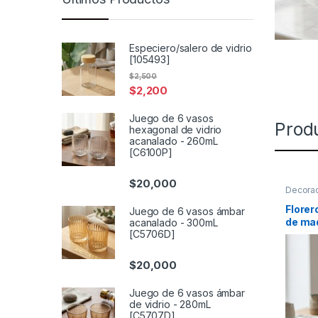
Especiero/salero de vidrio
[105493]
$
2,500
$
2,200
Juego de 6 vasos
Prod
hexagonal de vidrio
acanalado - 260mL
[C6100P]
$
20,000
Decora
mesas
Florer
Juego de 6 vasos ámbar
de ma
acanalado - 300mL
[C5706D]
[2012
$
20,000
Juego de 6 vasos ámbar
de vidrio - 280mL
[C5707D]