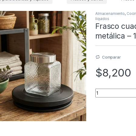
Almacenamiento
,
Coci
líquidos
Frasco cuad
metálica – 
Comparar
$
8,200
Quantity