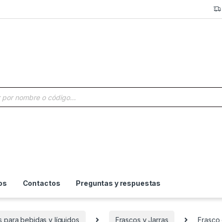
a de productos
os
Contactos
Preguntas y respuestas
s para bebidas y líquidos
Frascos y Jarras
Frasco 