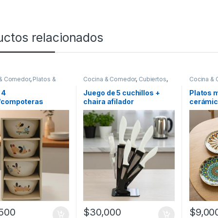
uctos relacionados
 & Comedor
,
Platos &
Cocina & Comedor
,
Cubiertos
,
Cocina &
Cuchillos
Bowls
 4
Juego de 5 cuchillos +
Platos 
/compoteras
chaira afilador
cerámic
[101156]
500
$
30,000
$
9,00