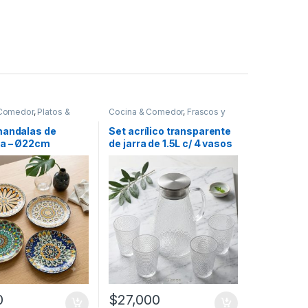
 Comedor
,
Platos &
Cocina & Comedor
,
Frascos y
Jarras
,
Recipientes para
bebidas y líquidos
,
Vasos
mandalas de
Set acrílico transparente
a – Ø22cm
de jarra de 1.5L c/ 4 vasos
[4332304]
0
$
27,000