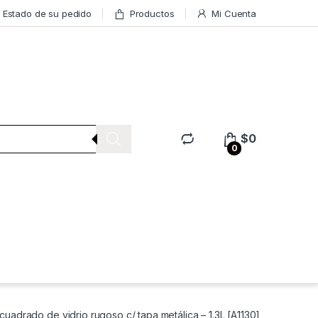
Estado de su pedido
Productos
Mi Cuenta
$
0
0
cuadrado de vidrio rugoso c/ tapa metálica – 1.3L [A1130]