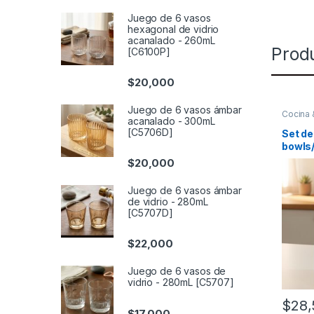
Juego de 6 vasos
hexagonal de vidrio
acanalado - 260mL
Prod
[C6100P]
$
20,000
Juego de 6 vasos ámbar
Cocina
acanalado - 300mL
Bowls
[C5706D]
Set de
bowls
$
20,000
Juego de 6 vasos ámbar
de vidrio - 280mL
[C5707D]
$
22,000
Juego de 6 vasos de
vidrio - 280mL [C5707]
$
28,
$
17,000