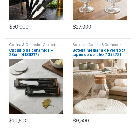
$
50,000
$
27,000
Cocina & Comedor
,
Cubiertos
,
Botellas
,
Cocina & Comedor
,
Cuchillos
Recipientes para bebidas y
Cuchillo de cerámica –
Botella mediana de vidrio c/
líquidos
23cm (4186217)
tapón de corcho (105472)
$
10,500
$
9,500