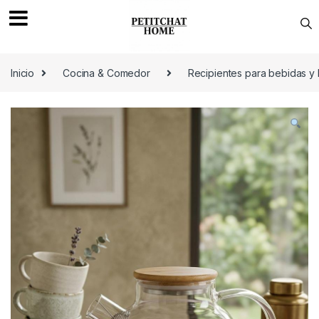
Saltar a navegación
saltar al contenido
Inicio
Cocina & Comedor
Recipientes para bebidas y 