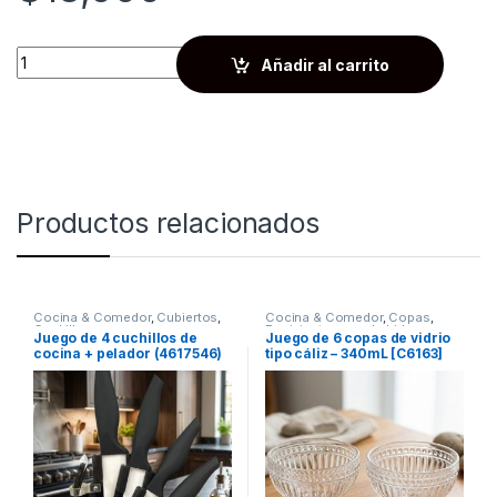
Quantity
Añadir al carrito
Productos relacionados
Cocina & Comedor
,
Cubiertos
,
Cocina & Comedor
,
Copas
,
Cuchillos
Recipientes para bebidas y
Juego de 4 cuchillos de
Juego de 6 copas de vidrio
líquidos
cocina + pelador (4617546)
tipo cáliz – 340mL [C6163]