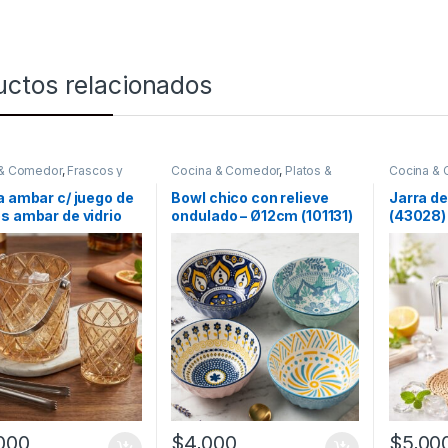
uctos relacionados
 & Comedor
,
Frascos y
Cocina & Comedor
,
Platos &
Cocina &
Recipientes para
Bowls
Jarras
,
Re
 y líquidos
,
Vasos
bebidas y
a ambar c/ juego de
Bowl chico con relieve
Jarra de 
s ambar de vidrio
ondulado – Ø12cm (101131)
(43028)
mL + pinza de hielo
)
000
$
4,000
$
5,00