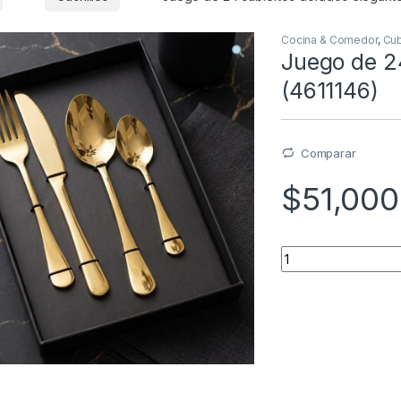
Cocina & Comedor
,
Cub
Juego de 2
(4611146)
Comparar
$
51,000
Quantity