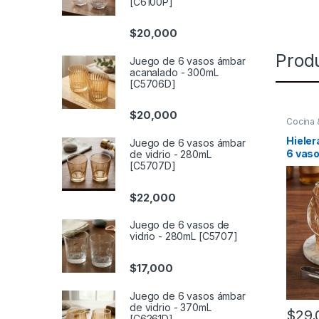
[C6100P]
$
20,000
Prod
Juego de 6 vasos ámbar
acanalado - 300mL
[C5706D]
$
20,000
Cocina
Jarras
,
bebidas
Hieler
Juego de 6 vasos ámbar
6 vaso
de vidrio - 280mL
[C5707D]
de 320
(57158
$
22,000
Juego de 6 vasos de
vidrio - 280mL [C5707]
$
17,000
Juego de 6 vasos ámbar
de vidrio - 370mL
$
29,
[C6261D]