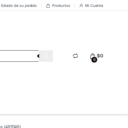
Estado de su pedido
Productos
Mi Cuenta
$
0
0
s (4611146)