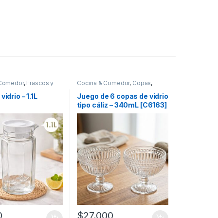
 Comedor
,
Frascos y
Cocina & Comedor
,
Copas
,
cipientes para
Recipientes para bebidas y
 líquidos
líquidos
vidrio – 1.1L
Juego de 6 copas de vidrio
tipo cáliz – 340mL [C6163]
0
$
27,000