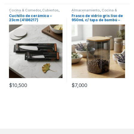
Cocina & Comedor
,
Cubiertos
,
Almacenamiento
,
Cocina &
Cuchillos
Comedor
Cuchillo de cerámica –
Frasco de vidrio gris liso de
23cm (4186217)
950mL c/ tapa de bambú –
10x10x15cm (56255-G)
$
10,500
$
7,000