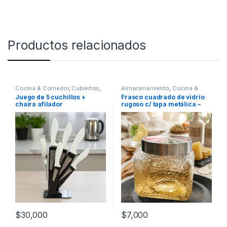
Productos relacionados
Cocina & Comedor
,
Cubiertos
,
Almacenamiento
,
Cocina &
Cuchillos
Comedor
,
Frascos y Jarras
,
Juego de 5 cuchillos +
Frasco cuadrado de vidrio
Recipientes para bebidas y
chaira afilador
rugoso c/ tapa metálica –
líquidos
1.1L [A1131]
$
30,000
$
7,000