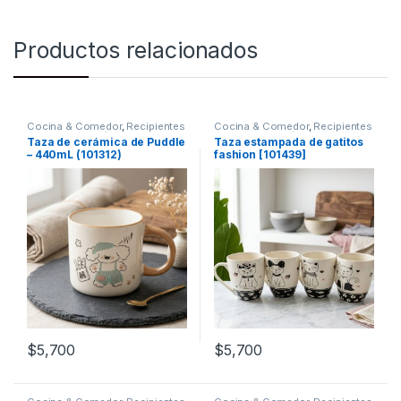
Productos relacionados
Cocina & Comedor
,
Recipientes
Cocina & Comedor
,
Recipientes
para bebidas y líquidos
,
Tazas
para bebidas y líquidos
,
Tazas
Taza de cerámica de Puddle
Taza estampada de gatitos
– 440mL (101312)
fashion [101439]
$
5,700
$
5,700