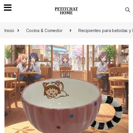
Saltar a navegación
saltar al contenido
Inicio
Cocina & Comedor
Recipientes para bebidas y 