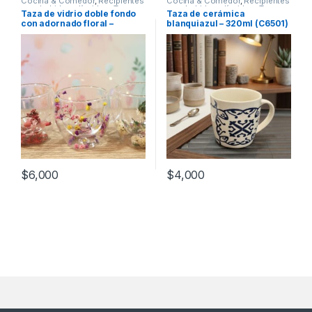
Cocina & Comedor
,
Recipientes
Cocina & Comedor
,
Recipientes
para bebidas y líquidos
,
Tazas
para bebidas y líquidos
,
Tazas
Taza de vidrio doble fondo
Taza de cerámica
con adornado floral –
blanquiazul – 320ml (C6501)
200mL (52566)
$
6,000
$
4,000