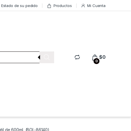
Estado de su pedido
Productos
Mi Cuenta
$
0
0
ntil de 600mL (BOL-86140)