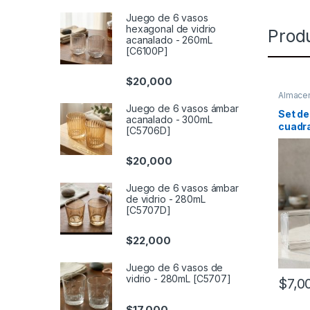
Juego de 6 vasos
hexagonal de vidrio
Prod
acanalado - 260mL
[C6100P]
$
20,000
Almace
Comed
Juego de 6 vasos ámbar
Set de
acanalado - 300mL
cuadra
[C5706D]
[4967
$
20,000
Juego de 6 vasos ámbar
de vidrio - 280mL
[C5707D]
$
22,000
Juego de 6 vasos de
vidrio - 280mL [C5707]
$
7,0
$
17,000