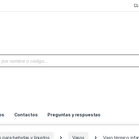
a de productos
os
Contactos
Preguntas y respuestas
s para bebidas y líquidos
Vasos
Vaso térmico infa