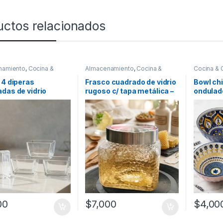
uctos relacionados
namiento
,
Cocina &
Almacenamiento
,
Cocina &
Cocina &
or
,
Platos & Bowls
Comedor
,
Frascos y Jarras
,
Bowls
Recipientes para bebidas y
 4 diperas
Frasco cuadrado de vidrio
Bowl chi
líquidos
das de vidrio
rugoso c/ tapa metálica –
ondulado
162]
1.1L [A1131]
00
$
7,000
$
4,00