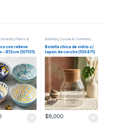
 Comedor
,
Platos &
Botellas
,
Cocina & Comedor
,
Recipientes para bebidas y
líquidos
co con relieve
Botella chica de vidrio c/
 – Ø12cm (101131)
tapón de corcho (105471)
0
$
8,000