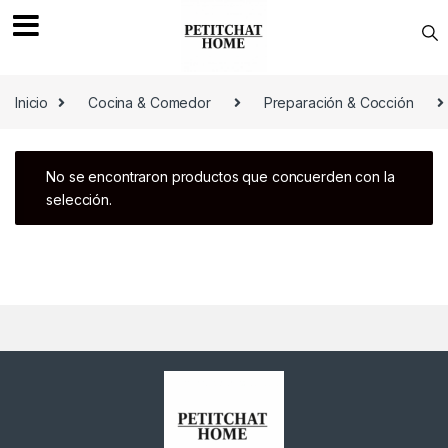
Saltar a navegación
saltar al contenido
Inicio
Cocina & Comedor
Preparación & Cocción
No se encontraron productos que concuerden con la
selección.