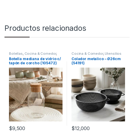
Productos relacionados
Botellas
,
Cocina & Comedor
,
Cocina & Comedor
,
Utensilios
Recipientes para bebidas y
de cocina
Botella mediana de vidrio c/
Colador metalico – Ø26cm
líquidos
tapón de corcho (105472)
(54191)
$
9,500
$
12,000