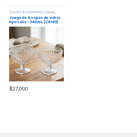
Cocina & Comedor
,
Copas
,
Recipientes para bebidas y
Juego de 6 copas de vidrio
líquidos
tipo cáliz – 340mL [C6163]
$
27,000