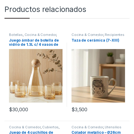
Productos relacionados
Botellas
,
Cocina & Comedor
,
Cocina & Comedor
,
Recipientes
Recipientes para bebidas y
para bebidas y líquidos
,
Tazas
Juego ámbar de botella de
Taza de cerámica (7-XIII)
líquidos
,
Vasos
vidrio de 1.3L c/ 4 vasos de
260mL (56130)
$
30,000
$
3,500
Cocina & Comedor
,
Cubiertos
,
Cocina & Comedor
,
Utensilios
Cuchillos
de cocina
Juego de 4 cuchillos de
Colador metalico – Ø26cm