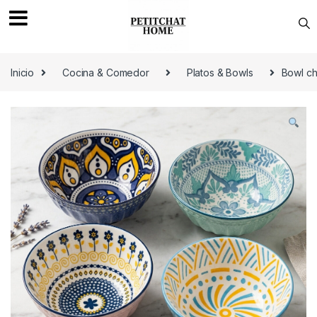
Saltar a navegación
saltar al contenido
Inicio
Cocina & Comedor
Platos & Bowls
Bowl ch