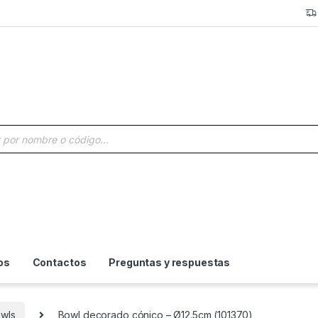
a de productos
os
Contactos
Preguntas y respuestas
owls
Bowl decorado cónico – Ø12.5cm (101370)