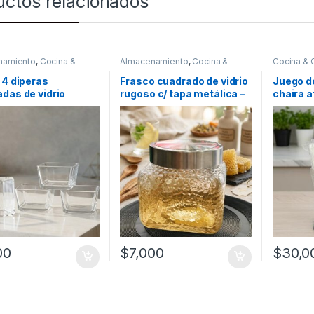
uctos relacionados
namiento
,
Cocina &
Almacenamiento
,
Cocina &
Cocina &
or
,
Platos & Bowls
Comedor
,
Frascos y Jarras
,
Cuchillos
Recipientes para bebidas y
 4 diperas
Frasco cuadrado de vidrio
Juego de
líquidos
das de vidrio
rugoso c/ tapa metálica –
chaira a
162]
1.1L [A1131]
00
$
7,000
$
30,0