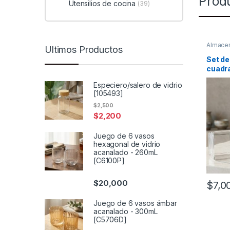
Prod
Utensilios de cocina
(39)
Almace
Ultimos Productos
Comed
Set de
cuadra
[4967
Especiero/salero de vidrio
[105493]
$
2,500
$
2,200
Juego de 6 vasos
hexagonal de vidrio
acanalado - 260mL
[C6100P]
$
20,000
$
7,0
Juego de 6 vasos ámbar
acanalado - 300mL
[C5706D]