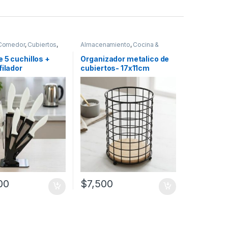
 Comedor
,
Cubiertos
,
Almacenamiento
,
Cocina &
Comedor
,
Utensilios de cocina
 5 cuchillos +
Organizador metalico de
filador
cubiertos- 17x11cm
(50476)
00
$
7,500