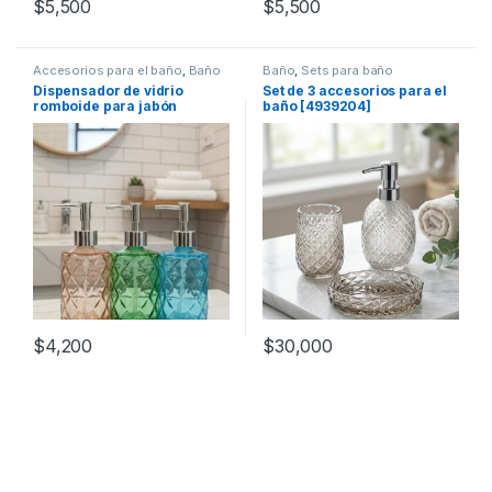
$
5,500
$
5,500
Accesorios para el baño
,
Baño
Baño
,
Sets para baño
Dispensador de vidrio
Set de 3 accesorios para el
romboide para jabón
baño [4939204]
[109070]
$
4,200
$
30,000