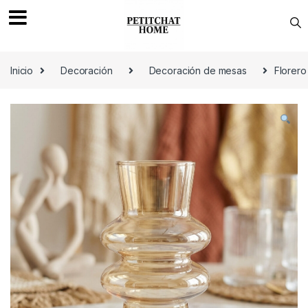
Saltar a navegación
saltar al contenido
Inicio
Decoración
Decoración de mesas
Florero