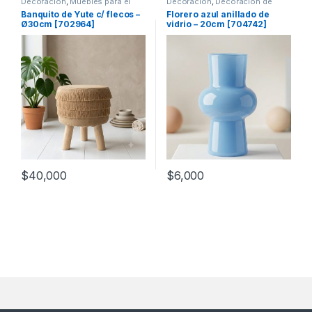
Decoración
,
Muebles para el
Decoración
,
Decoración de
hogar
mesas
Banquito de Yute c/ flecos –
Florero azul anillado de
Ø30cm [702964]
vidrio – 20cm [704742]
$
40,000
$
6,000