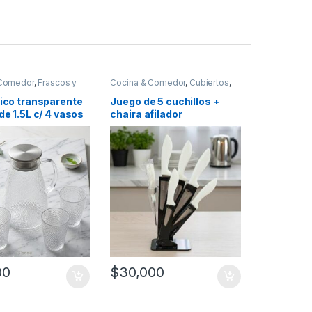
 Comedor
,
Frascos y
Cocina & Comedor
,
Cubiertos
,
cipientes para
Cuchillos
 líquidos
,
Vasos
lico transparente
Juego de 5 cuchillos +
 de 1.5L c/ 4 vasos
chaira afilador
4]
00
$
30,000