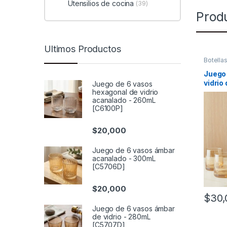
Utensilios de cocina
(39)
Prod
Ultimos Productos
Botella
Recipie
líquidos
Juego 
vidrio
Juego de 6 vasos
hexagonal de vidrio
260mL
acanalado - 260mL
[C6100P]
$
20,000
Juego de 6 vasos ámbar
acanalado - 300mL
[C5706D]
$
20,000
$
30,
Juego de 6 vasos ámbar
de vidrio - 280mL
[C5707D]