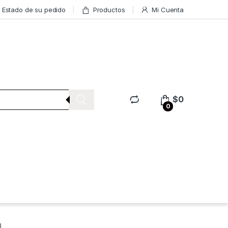
Estado de su pedido
Productos
Mi Cuenta
$
0
0
)