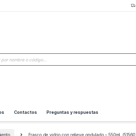
a de productos
os
Contactos
Preguntas y respuestas
iento
Frasco de vidrio con relieve ondulado – 550mL (51560