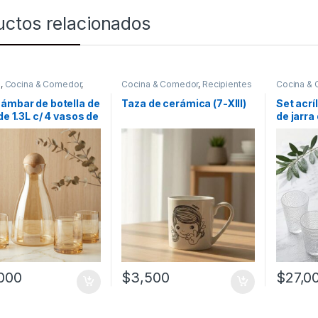
uctos relacionados
s
,
Cocina & Comedor
,
Cocina & Comedor
,
Recipientes
Cocina &
ntes para bebidas y
para bebidas y líquidos
,
Tazas
Jarras
,
Re
,
Vasos
bebidas y
ámbar de botella de
Taza de cerámica (7-XIII)
Set acrí
 de 1.3L c/ 4 vasos de
de jarra
 (56130)
[433230
000
$
3,500
$
27,0