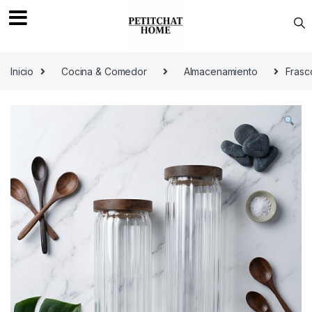
Saltar a navegación
saltar al contenido
Inicio
Cocina & Comedor
Almacenamiento
Frasc