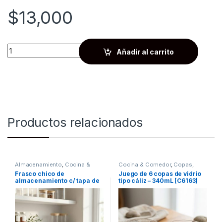
$
13,000
Quantity
Añadir al carrito
Productos relacionados
Almacenamiento
,
Cocina &
Cocina & Comedor
,
Copas
,
Comedor
Recipientes para bebidas y
Frasco chico de
Juego de 6 copas de vidrio
líquidos
almacenamiento c/ tapa de
tipo cáliz – 340mL [C6163]
bambú [105358]