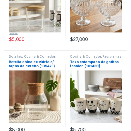
$
6,800
$
5,000
$
27,000
Botellas
,
Cocina & Comedor
,
Cocina & Comedor
,
Recipientes
Recipientes para bebidas y
para bebidas y líquidos
,
Tazas
Botella chica de vidrio c/
Taza estampada de gatitos
líquidos
tapón de corcho (105471)
fashion [101439]
$
8,000
$
5,700