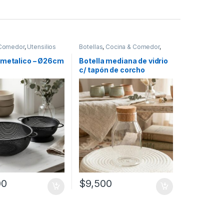
 Comedor
,
Utensilios
Botellas
,
Cocina & Comedor
,
Recipientes para bebidas y
líquidos
 metalico – Ø26cm
Botella mediana de vidrio
c/ tapón de corcho
(105472)
00
$
9,500