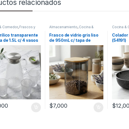
uctos relacionados
 & Comedor
,
Frascos y
Almacenamiento
,
Cocina &
Cocina &
Recipientes para
Comedor
de cocina
 y líquidos
,
Vasos
rílico transparente
Frasco de vidrio gris liso
Colador
ra de 1.5L c/ 4 vasos
de 950mL c/ tapa de
(54191)
304]
bambú – 10x10x15cm
(56255-G)
000
$
7,000
$
12,0