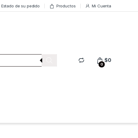
Estado de su pedido
Productos
Mi Cuenta
$
0
0