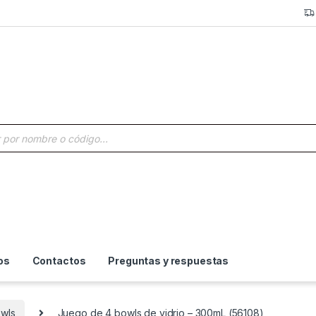
a de productos
os
Contactos
Preguntas y respuestas
owls
Juego de 4 bowls de vidrio – 300mL (56108)