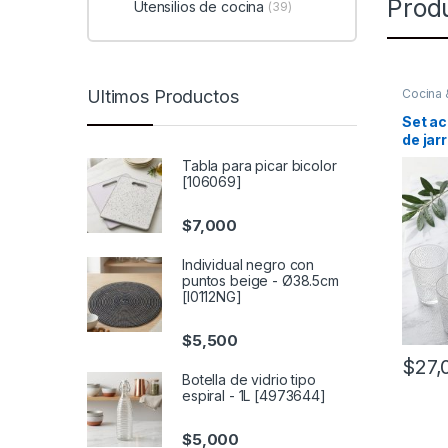
Prod
Utensilios de cocina
(39)
Ultimos Productos
Cocina
Jarras
,
bebidas
Set ac
de jar
[4332
Tabla para picar bicolor
[106069]
$
7,000
Individual negro con
puntos beige - Ø38.5cm
[I0112NG]
$
5,500
$
27,
Botella de vidrio tipo
espiral - 1L [4973644]
$
5,000