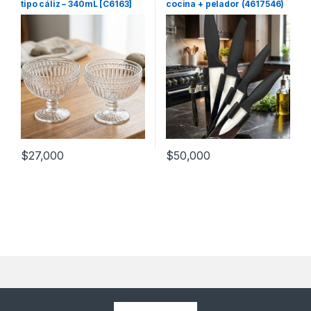
tipo cáliz – 340mL [C6163]
cocina + pelador (4617546)
$
27,000
$
50,000