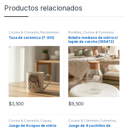
Productos relacionados
Cocina & Comedor
,
Recipientes
Botellas
,
Cocina & Comedor
,
para bebidas y líquidos
,
Tazas
Recipientes para bebidas y
Taza de cerámica (7-XIII)
Botella mediana de vidrio c/
líquidos
tapón de corcho (105472)
$
3,500
$
9,500
Cocina & Comedor
,
Copas
,
Cocina & Comedor
,
Cubiertos
,
Recipientes para bebidas y
Cuchillos
Juego de 6 copas de vidrio
Juego de 4 cuchillos de
líquidos