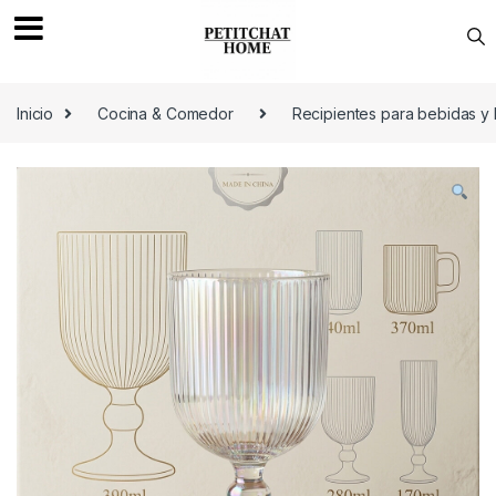
Saltar a navegación
saltar al contenido
Inicio
Cocina & Comedor
Recipientes para bebidas y 