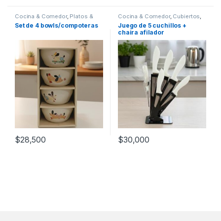
Cocina & Comedor
,
Platos &
Cocina & Comedor
,
Cubiertos
,
Bowls
Cuchillos
Set de 4 bowls/compoteras
Juego de 5 cuchillos +
chaira afilador
$
28,500
$
30,000