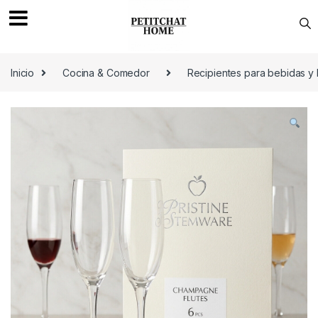
Saltar a navegación
saltar al contenido
Inicio
Cocina & Comedor
Recipientes para bebidas y 