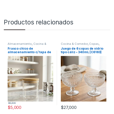
Productos relacionados
Almacenamiento
,
Cocina &
Cocina & Comedor
,
Copas
,
Comedor
Recipientes para bebidas y
Frasco chico de
Juego de 6 copas de vidrio
líquidos
almacenamiento c/ tapa de
tipo cáliz – 340mL [C6163]
bambú [105358]
$
6,800
$
5,000
$
27,000