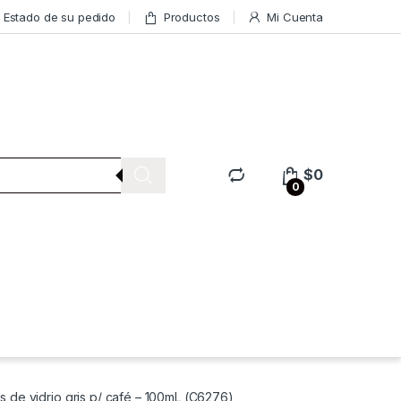
Estado de su pedido
Productos
Mi Cuenta
$
0
0
os de vidrio gris p/ café – 100mL (C6276)