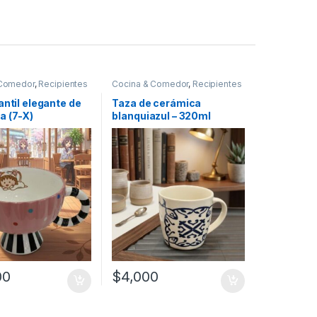
 Comedor
,
Recipientes
Cocina & Comedor
,
Recipientes
as y líquidos
,
Tazas
para bebidas y líquidos
,
Tazas
antil elegante de
Taza de cerámica
a (7-X)
blanquiazul – 320ml
(C6501)
00
$
4,000