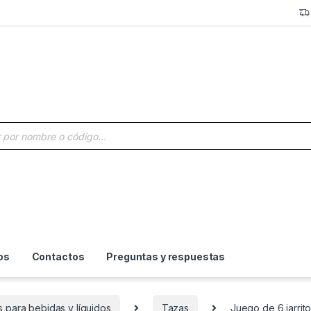
a de productos
os
Contactos
Preguntas y respuestas
s para bebidas y líquidos
Tazas
Juego de 6 jarrit