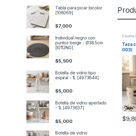
Tabla para picar bicolor
Prod
[106069]
$
7,000
Cocina
Individual negro con
para be
puntos beige - Ø38.5cm
Taza c
[I0112NG]
003)
$
5,500
Botella de vidrio tipo
espiral - 1L [4973644]
$
5,000
Botella de vidrio aperlado
- 1L [4973637]
$
9,8
$
5,000
Botella de vidrio