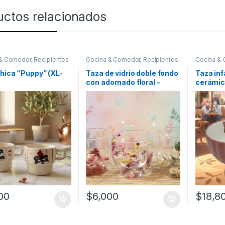
uctos relacionados
 & Comedor
,
Recipientes
Cocina & Comedor
,
Recipientes
Cocina &
bidas y líquidos
,
Tazas
para bebidas y líquidos
,
Tazas
para bebid
hica “Puppy” (XL-
Taza de vidrio doble fondo
Taza inf
con adornado floral –
cerámic
200mL (52566)
00
$
6,000
$
18,8