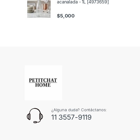
acanalada - 1L [4973659]
$
5,000
¿Alguna duda? Contáctanos:
11 3557-9119