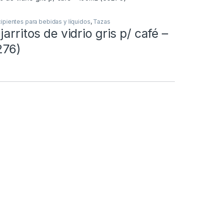
ipientes para bebidas y líquidos
,
Tazas
arritos de vidrio gris p/ café –
276)
o