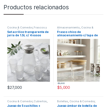
Productos relacionados
Cocina & Comedor
,
Frascos y
Almacenamiento
,
Cocina &
Jarras
,
Recipientes para
Comedor
Set acrílico transparente de
Frasco chico de
bebidas y líquidos
,
Vasos
jarra de 1.5L c/ 4 vasos
almacenamiento c/ tapa de
[4332304]
bambú [105358]
$
6,800
$
27,000
$
5,000
Cocina & Comedor
,
Cubiertos
,
Botellas
,
Cocina & Comedor
,
Cuchillos
Recipientes para bebidas y
Juego de 5 cuchillos +
Juego ámbar de botella de
líquidos
,
Vasos