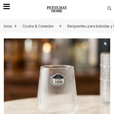
Saltar a navegación
saltar al contenido
Inicio
Cocina & Comedor
Recipientes para bebidas y 