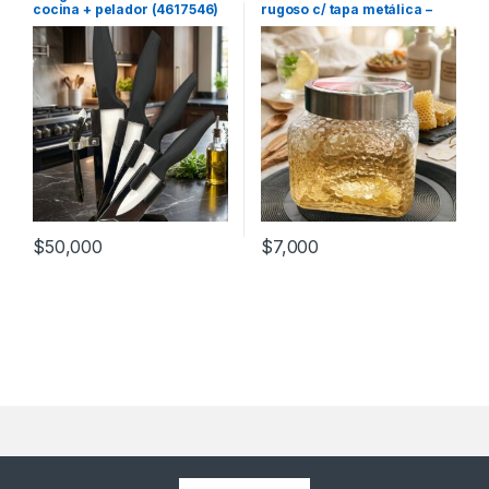
cocina + pelador (4617546)
rugoso c/ tapa metálica –
líquidos
1.1L [A1131]
$
50,000
$
7,000