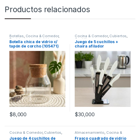
Productos relacionados
Botellas
,
Cocina & Comedor
,
Cocina & Comedor
,
Cubiertos
,
Recipientes para bebidas y
Cuchillos
Botella chica de vidrio c/
Juego de 5 cuchillos +
líquidos
tapón de corcho (105471)
chaira afilador
$
8,000
$
30,000
Cocina & Comedor
,
Cubiertos
,
Almacenamiento
,
Cocina &
Cuchillos
Comedor
,
Frascos y Jarras
,
Juego de 4 cuchillos de
Frasco cuadrado de vidrio
Recipientes para bebidas y