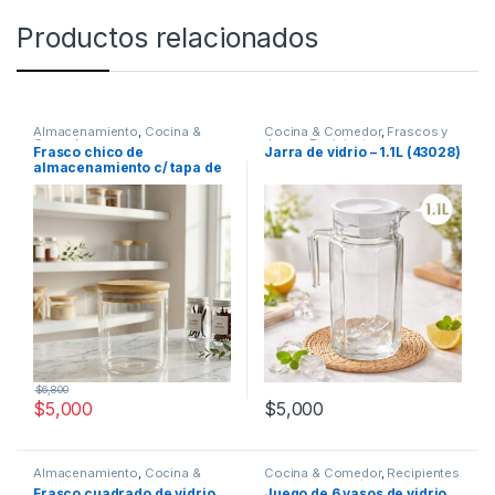
Productos relacionados
Almacenamiento
,
Cocina &
Cocina & Comedor
,
Frascos y
Comedor
Jarras
,
Recipientes para
Frasco chico de
Jarra de vidrio – 1.1L (43028)
bebidas y líquidos
almacenamiento c/ tapa de
bambú [105358]
$
6,800
$
5,000
$
5,000
Almacenamiento
,
Cocina &
Cocina & Comedor
,
Recipientes
Comedor
,
Frascos y Jarras
,
para bebidas y líquidos
,
Vasos
Frasco cuadrado de vidrio
Juego de 6 vasos de vidrio