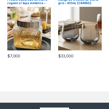
Recipientes para bebidas y
rugoso c/ tapa metálica –
gris – 431mL [C6455G]
líquidos
1.1L [A1131]
$
7,000
$
33,000