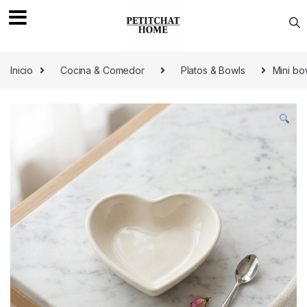
Saltar a navegación
saltar al contenido
Inicio
Cocina & Comedor
Platos & Bowls
Mini bo