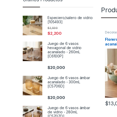
Prod
Especiero/salero de vidrio
[105493]
$
2,500
Decora
$
2,200
mesas
Florer
Juego de 6 vasos
acana
hexagonal de vidrio
(V408
acanalado - 260mL
[C6100P]
$
20,000
Juego de 6 vasos ámbar
acanalado - 300mL
[C5706D]
$
20,000
$
13,
Juego de 6 vasos ámbar
de vidrio - 280mL
[C5707D]