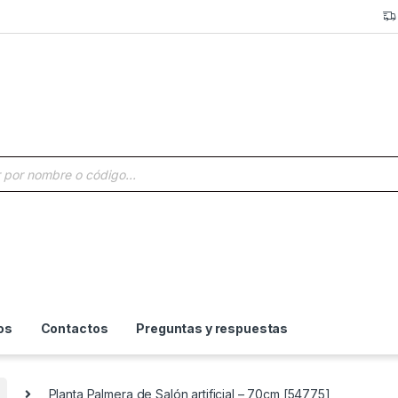
a de productos
os
Contactos
Preguntas y respuestas
Planta Palmera de Salón artificial – 70cm [54775]