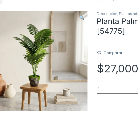
Decoración
,
Plantas art
Planta Palm
[54775]
Comparar
$
27,00
Quantity