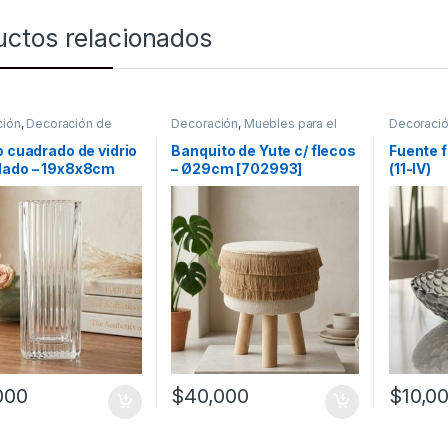
uctos relacionados
ción
,
Decoración de
Decoración
,
Muebles para el
Decoraci
hogar
mesas
o cuadrado de vidrio
Banquito de Yute c/ flecos
Fuente f
lado – 19x8x8cm
– Ø29cm [702993]
(11-IV)
8)
000
$
40,000
$
10,0