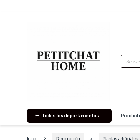
Saltar a navegación
saltar al contenido
Búsqued
Todos los departamentos
Product
Inicio
Decoración
Plantas artificiales