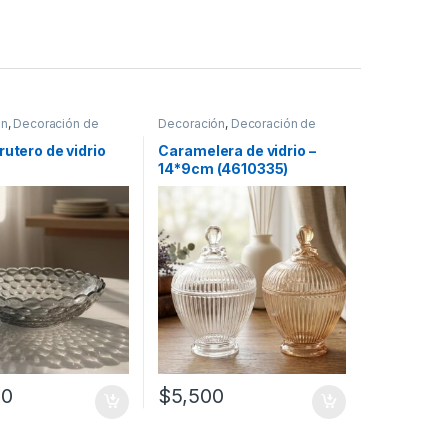
ón
,
Decoración de
Decoración
,
Decoración de
mesas
rutero de vidrio
Caramelera de vidrio –
14*9cm (4610335)
00
$
5,500