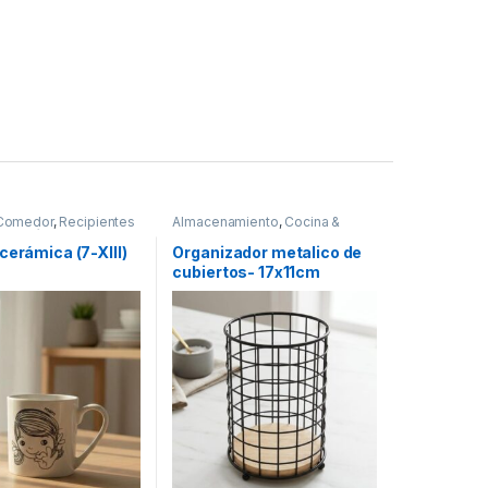
 Comedor
,
Recipientes
Almacenamiento
,
Cocina &
as y líquidos
,
Tazas
Comedor
,
Utensilios de cocina
cerámica (7-XIII)
Organizador metalico de
cubiertos- 17x11cm
(50476)