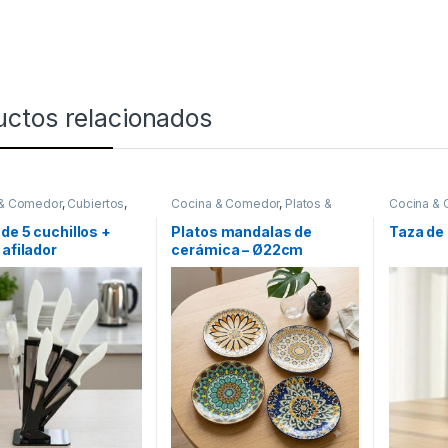
uctos relacionados
 & Comedor
,
Cubiertos
,
Cocina & Comedor
,
Platos &
Cocina &
os
Bowls
para bebid
de 5 cuchillos +
Platos mandalas de
Taza de 
 afilador
cerámica – Ø22cm
[101156]