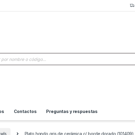
a de productos
os
Contactos
Preguntas y respuestas
owls
Plato hondo gris de cerámica c/ borde dorado (101409)