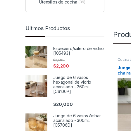
Utensilios de cocina
(39)
Ultimos Productos
Prod
Especiero/salero de vidrio
[105493]
Cocina
$
2,500
Cuchill
$
2,200
Juego 
chaira
Juego de 6 vasos
hexagonal de vidrio
acanalado - 260mL
[C6100P]
$
20,000
Juego de 6 vasos ámbar
acanalado - 300mL
[C5706D]