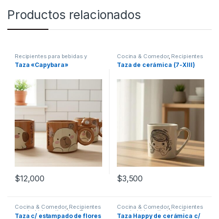
Productos relacionados
Recipientes para bebidas y
Cocina & Comedor
,
Recipientes
líquidos
,
Tazas
para bebidas y líquidos
,
Tazas
Taza «Capybara»
Taza de cerámica (7-XIII)
$
12,000
$
3,500
Cocina & Comedor
,
Recipientes
Cocina & Comedor
,
Recipientes
para bebidas y líquidos
,
Tazas
para bebidas y líquidos
,
Tazas
Taza c/ estampado de flores
Taza Happy de cerámica c/