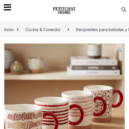
Saltar a navegación
saltar al contenido
Inicio
Cocina & Comedor
Recipientes para bebidas y 