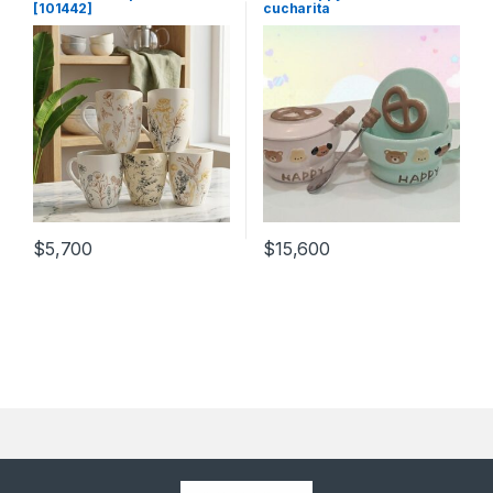
[101442]
cucharita
$
5,700
$
15,600