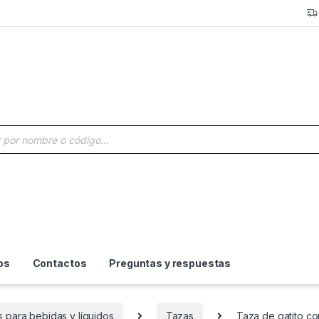
a de productos
os
Contactos
Preguntas y respuestas
s para bebidas y líquidos
Tazas
Taza de gatito con