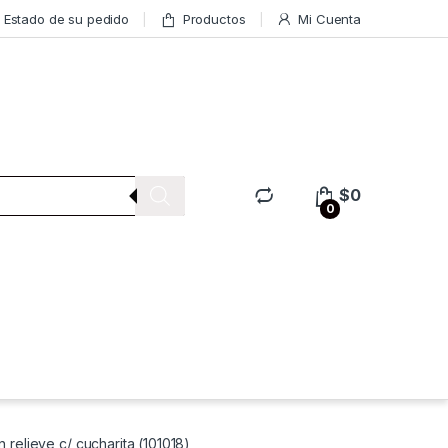
Estado de su pedido
Productos
Mi Cuenta
$
0
0
 relieve c/ cucharita (101018)