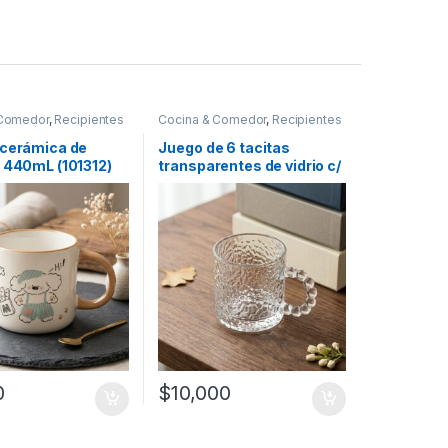
 Comedor
,
Recipientes
Cocina & Comedor
,
Recipientes
as y líquidos
,
Tazas
para bebidas y líquidos
,
Tazas
 cerámica de
Juego de 6 tacitas
– 440mL (101312)
transparentes de vidrio c/
manilla perlada (4966816)
0
$
10,000