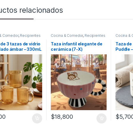
uctos relacionados
 & Comedor
,
Recipientes
Cocina & Comedor
,
Recipientes
Cocina &
bidas y líquidos
,
Tazas
para bebidas y líquidos
,
Tazas
para bebid
de 3 tazas de vidrio
Taza infantil elegante de
Taza de
lado ámbar – 330mL
cerámica (7-X)
Puddle 
2)
00
$
18,800
$
5,70