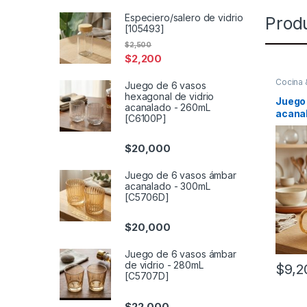
Especiero/salero de vidrio
Prod
[105493]
$
2,500
$
2,200
Cocina
Juego de 6 vasos
para be
hexagonal de vidrio
Juego 
acanalado - 260mL
acana
[C6100P]
(5707
$
20,000
Juego de 6 vasos ámbar
acanalado - 300mL
[C5706D]
$
20,000
Juego de 6 vasos ámbar
de vidrio - 280mL
$
9,2
[C5707D]
$
22,000