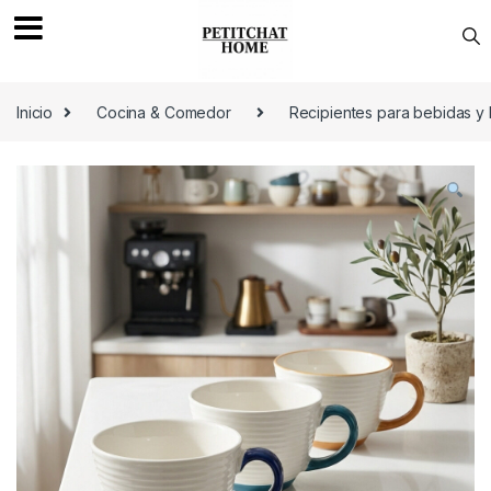
Saltar a navegación
saltar al contenido
Inicio
Cocina & Comedor
Recipientes para bebidas y 