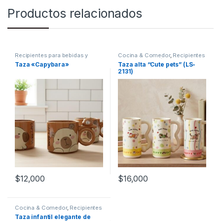
Productos relacionados
Recipientes para bebidas y
Cocina & Comedor
,
Recipientes
líquidos
,
Tazas
para bebidas y líquidos
,
Tazas
Taza «Capybara»
Taza alta “Cute pets” (LS-
2131)
$
12,000
$
16,000
Cocina & Comedor
,
Recipientes
para bebidas y líquidos
,
Tazas
Taza infantil elegante de