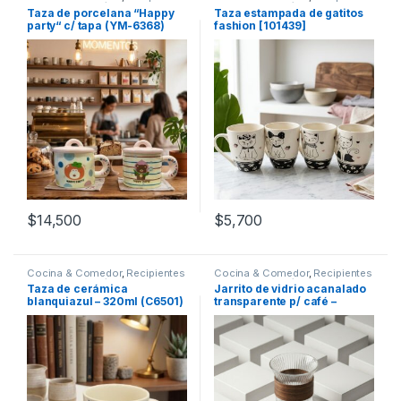
para bebidas y líquidos
,
Tazas
para bebidas y líquidos
,
Tazas
Taza de porcelana “Happy
Taza estampada de gatitos
party“ c/ tapa (YM-6368)
fashion [101439]
$
14,500
$
5,700
Cocina & Comedor
,
Recipientes
Cocina & Comedor
,
Recipientes
para bebidas y líquidos
,
Tazas
para bebidas y líquidos
,
Tazas
Taza de cerámica
Jarrito de vidrio acanalado
blanquiazul – 320ml (C6501)
transparente p/ café –
120mL (C6274)