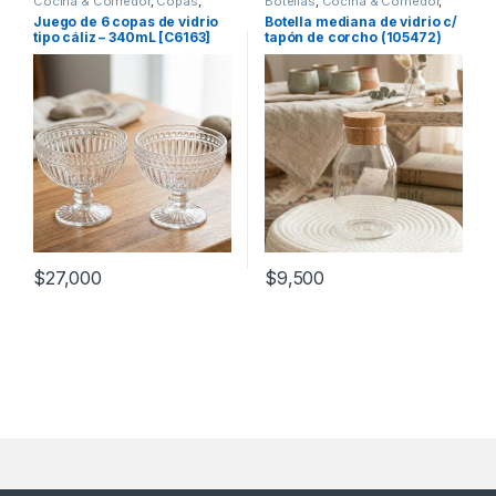
Cocina & Comedor
,
Copas
,
Botellas
,
Cocina & Comedor
,
Recipientes para bebidas y
Recipientes para bebidas y
Juego de 6 copas de vidrio
Botella mediana de vidrio c/
líquidos
líquidos
tipo cáliz – 340mL [C6163]
tapón de corcho (105472)
$
27,000
$
9,500