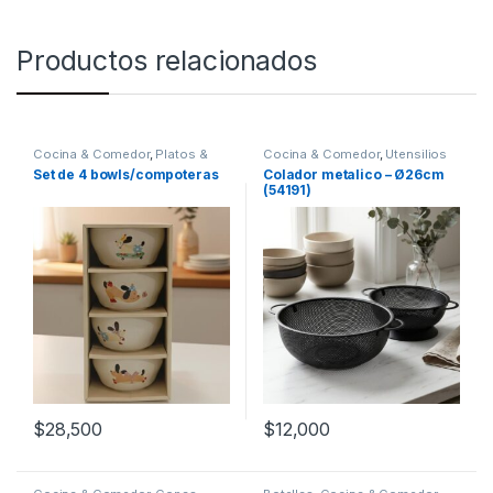
Productos relacionados
Cocina & Comedor
,
Platos &
Cocina & Comedor
,
Utensilios
Bowls
de cocina
Set de 4 bowls/compoteras
Colador metalico – Ø26cm
(54191)
$
28,500
$
12,000