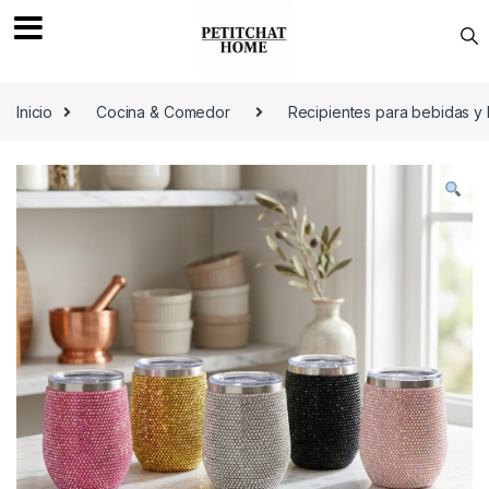
Saltar a navegación
saltar al contenido
Inicio
Cocina & Comedor
Recipientes para bebidas y 