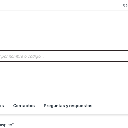
a de productos
os
Contactos
Preguntas y respuestas
kmspico”