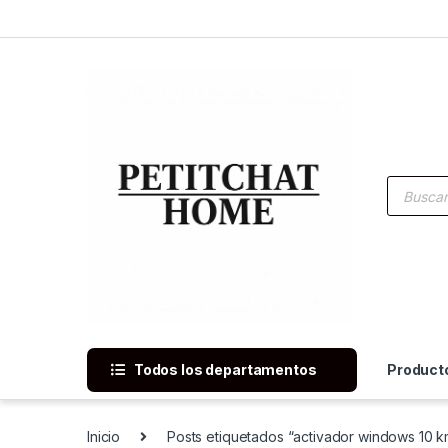
Saltar a navegación
saltar al contenido
Búsqued
Todos los departamentos
Product
Inicio
Posts etiquetados “activador windows 10 