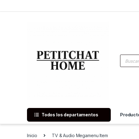
Saltar a navegación
saltar al contenido
Búsqued
Todos los departamentos
Product
Inicio
TV & Audio Megamenu Item