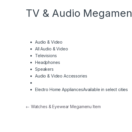
TV & Audio Megamen
Audio & Video
All Audio & Video
Televisions
Headphones
Speakers
Audio & Video Accessories
Electro Home Appliances
Available in select cities
Navegación de entradas
←
Watches & Eyewear Megamenu Item