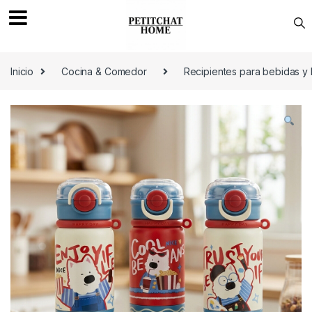
Saltar a navegación
saltar al contenido
Inicio
Cocina & Comedor
Recipientes para bebidas y 