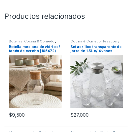
Productos relacionados
Botellas
,
Cocina & Comedor
,
Cocina & Comedor
,
Frascos y
Recipientes para bebidas y
Jarras
,
Recipientes para
Botella mediana de vidrio c/
Set acrílico transparente de
líquidos
bebidas y líquidos
,
Vasos
tapón de corcho (105472)
jarra de 1.5L c/ 4 vasos
[4332304]
$
9,500
$
27,000