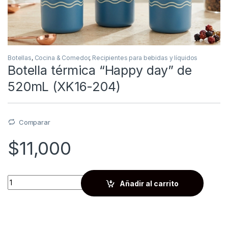
Botellas
,
Cocina & Comedor
,
Recipientes para bebidas y líquidos
Botella térmica “Happy day” de
520mL (XK16-204)
Comparar
$
11,000
Quantity
Añadir al carrito