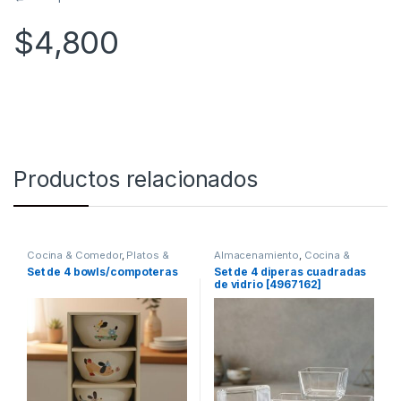
$
4,800
Productos relacionados
Cocina & Comedor
,
Platos &
Almacenamiento
,
Cocina &
Bowls
Comedor
,
Platos & Bowls
Set de 4 bowls/compoteras
Set de 4 diperas cuadradas
de vidrio [4967162]