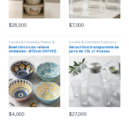
$
28,500
$
7,000
Cocina & Comedor
,
Platos &
Cocina & Comedor
,
Frascos y
Bowls
Jarras
,
Recipientes para
Bowl chico con relieve
Set acrílico transparente de
bebidas y líquidos
,
Vasos
ondulado – Ø12cm (101131)
jarra de 1.5L c/ 4 vasos
[4332304]
$
4,000
$
27,000