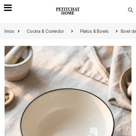
Saltar a navegación
saltar al contenido
Inicio
Cocina & Comedor
Platos & Bowls
Bowl de