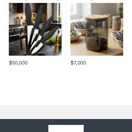
10x10x15cm (56255-G)
$
50,000
$
7,000