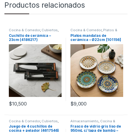
Productos relacionados
Cocina & Comedor
,
Cubiertos
,
Cocina & Comedor
,
Platos &
Cuchillos
Bowls
Cuchillo de cerámica –
Platos mandalas de
23cm (4186217)
cerámica – Ø22cm [101156]
$
10,500
$
9,000
Cocina & Comedor
,
Cubiertos
,
Almacenamiento
,
Cocina &
Cuchillos
Comedor
Juego de 4 cuchillos de
Frasco de vidrio gris liso de
cocina + pelador (4617546)
950mL c/ tapa de bambú –