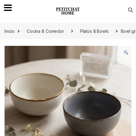
Saltar a navegación
saltar al contenido
Inicio
Cocina & Comedor
Platos & Bowls
Bowl gr