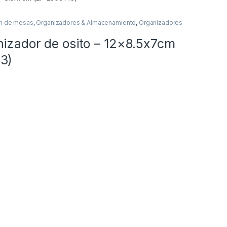
n de mesas
,
Organizadores & Almacenamiento
,
Organizadores
nizador de osito – 12×8.5x7cm
3)
o