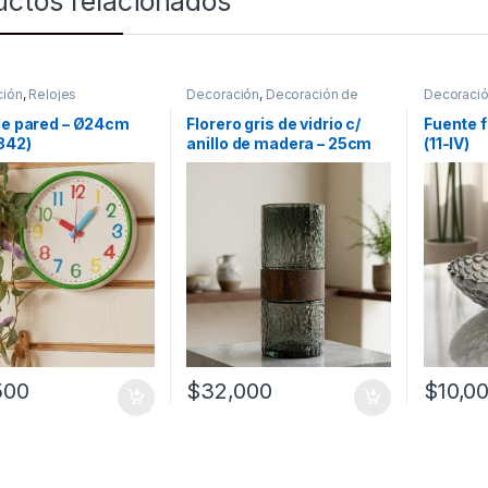
uctos relacionados
ción
,
Relojes
Decoración
,
Decoración de
Decoraci
mesas
mesas
de pared – Ø24cm
Florero gris de vidrio c/
Fuente f
842)
anillo de madera – 25cm
(11-IV)
[704630]
500
$
32,000
$
10,0