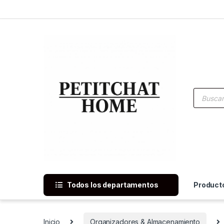
Saltar a navegación
saltar al contenido
Búsqued
Todos los departamentos
Product
Inicio
Organizadores & Almacenamiento