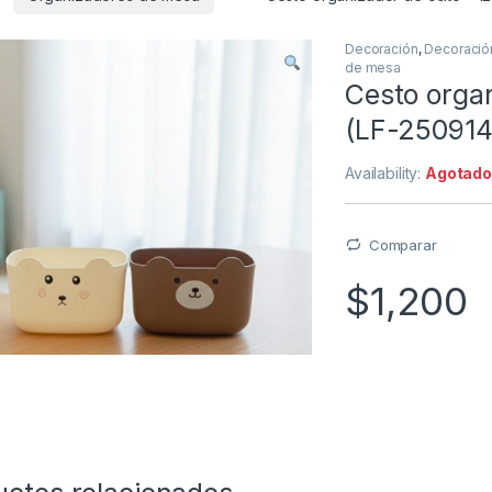
Decoración
,
Decoració
de mesa
Cesto orga
(LF-250914
Availability:
Agotad
Comparar
$
1,200