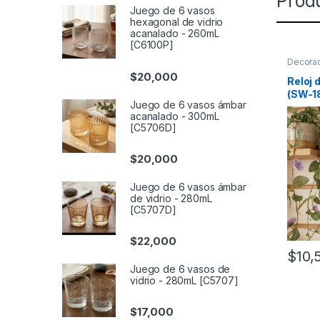
Prod
Juego de 6 vasos
hexagonal de vidrio
acanalado - 260mL
[C6100P]
Decora
$
20,000
Reloj 
(SW-1
Juego de 6 vasos ámbar
acanalado - 300mL
[C5706D]
$
20,000
Juego de 6 vasos ámbar
de vidrio - 280mL
[C5707D]
$
22,000
$
10,
Juego de 6 vasos de
vidrio - 280mL [C5707]
$
17,000