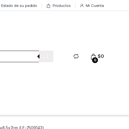
Estado de su pedido
Productos
Mi Cuenta
$
0
0
12×8.5x7cm (LF-2509143)