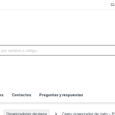
a de productos
os
Contactos
Preguntas y respuestas
Organizadores de mesa
Cesto organizador de osito – 