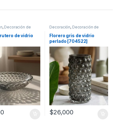
ón
,
Decoración de
Decoración
,
Decoración de
mesas
rutero de vidrio
Florero gris de vidrio
perlado [704522]
00
$
26,000