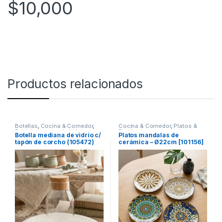
$
10,000
Productos relacionados
Botellas
,
Cocina & Comedor
,
Cocina & Comedor
,
Platos &
Recipientes para bebidas y
Bowls
Botella mediana de vidrio c/
Platos mandalas de
líquidos
tapón de corcho (105472)
cerámica – Ø22cm [101156]