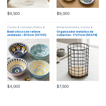
$
9,500
$
9,000
Cocina & Comedor
,
Platos &
Almacenamiento
,
Cocina &
Bowls
Comedor
,
Utensilios de cocina
Bowl chico con relieve
Organizador metalico de
ondulado – Ø12cm (101131)
cubiertos- 17x11cm (50476)
$
4,000
$
7,500