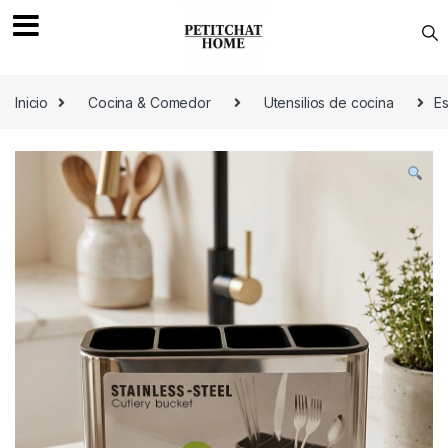
Saltar a navegación
saltar al contenido
Inicio
Cocina & Comedor
Utensilios de cocina
Es