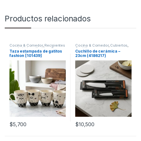
Productos relacionados
Cocina & Comedor
,
Recipientes
Cocina & Comedor
,
Cubiertos
,
para bebidas y líquidos
,
Tazas
Cuchillos
Taza estampada de gatitos
Cuchillo de cerámica –
fashion [101439]
23cm (4186217)
$
5,700
$
10,500