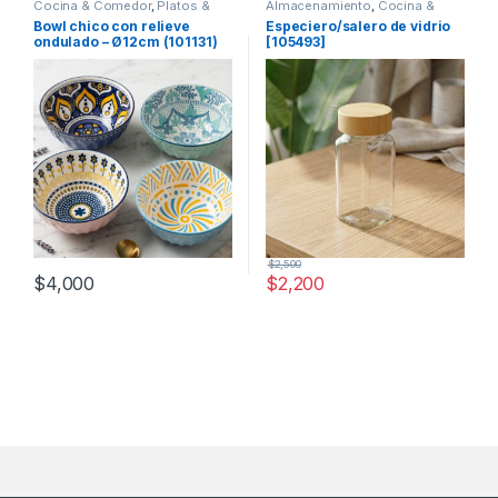
Cocina & Comedor
,
Platos &
Almacenamiento
,
Cocina &
Bowls
Comedor
,
Utensilios de cocina
Bowl chico con relieve
Especiero/salero de vidrio
ondulado – Ø12cm (101131)
[105493]
$
2,500
$
4,000
$
2,200