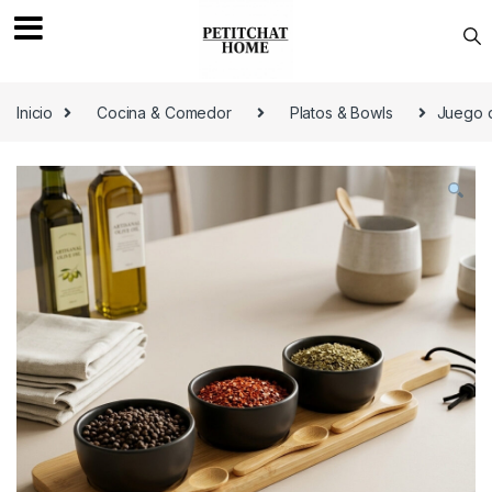
Saltar a navegación
saltar al contenido
Inicio
Cocina & Comedor
Platos & Bowls
Juego d