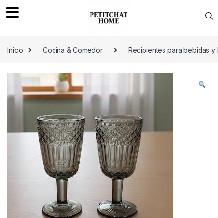
Saltar a navegación
saltar al contenido
Inicio
Cocina & Comedor
Recipientes para bebidas y 