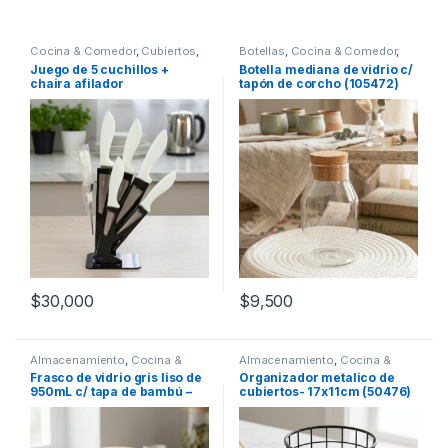
Cocina & Comedor
,
Cubiertos
,
Botellas
,
Cocina & Comedor
,
Cuchillos
Recipientes para bebidas y
Juego de 5 cuchillos +
Botella mediana de vidrio c/
líquidos
chaira afilador
tapón de corcho (105472)
$
30,000
$
9,500
Almacenamiento
,
Cocina &
Almacenamiento
,
Cocina &
Comedor
Comedor
,
Utensilios de cocina
Frasco de vidrio gris liso de
Organizador metalico de
950mL c/ tapa de bambú –
cubiertos- 17x11cm (50476)
10x10x15cm (56255-G)