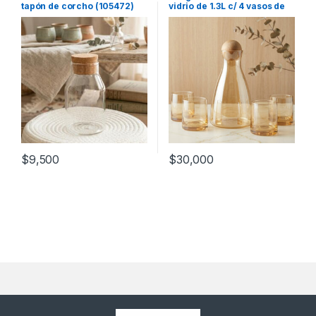
tapón de corcho (105472)
vidrio de 1.3L c/ 4 vasos de
260mL (56130)
$
9,500
$
30,000