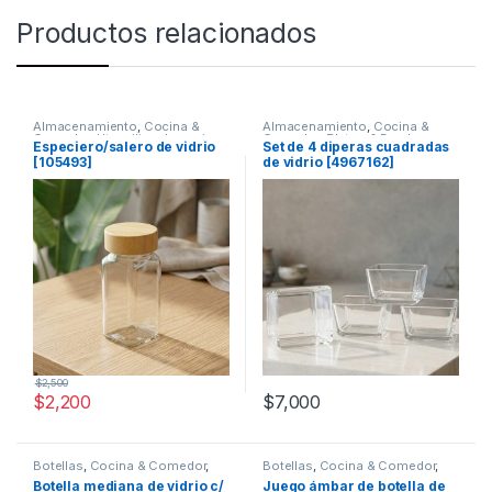
Productos relacionados
Almacenamiento
,
Cocina &
Almacenamiento
,
Cocina &
Comedor
,
Utensilios de cocina
Comedor
,
Platos & Bowls
Especiero/salero de vidrio
Set de 4 diperas cuadradas
[105493]
de vidrio [4967162]
$
2,500
$
2,200
$
7,000
Botellas
,
Cocina & Comedor
,
Botellas
,
Cocina & Comedor
,
Recipientes para bebidas y
Recipientes para bebidas y
Botella mediana de vidrio c/
Juego ámbar de botella de
líquidos
líquidos
,
Vasos