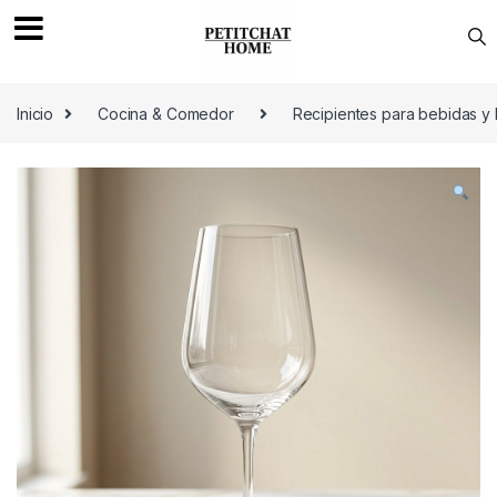
Saltar a navegación
saltar al contenido
Inicio
Cocina & Comedor
Recipientes para bebidas y 