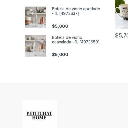
Botella de vidrio aperlado
- 1L [4973637]
$
5,000
$
5,7
Botella de vidrio
acanalada - 1L [4973659]
$
5,000