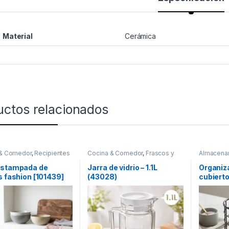
Material
Cerámica
uctos relacionados
 & Comedor
,
Recipientes
Cocina & Comedor
,
Frascos y
Almacena
bidas y líquidos
,
Tazas
Jarras
,
Recipientes para
Comedor
bebidas y líquidos
estampada de
Jarra de vidrio – 1.1L
Organiz
s fashion [101439]
(43028)
cubiert
(50476)