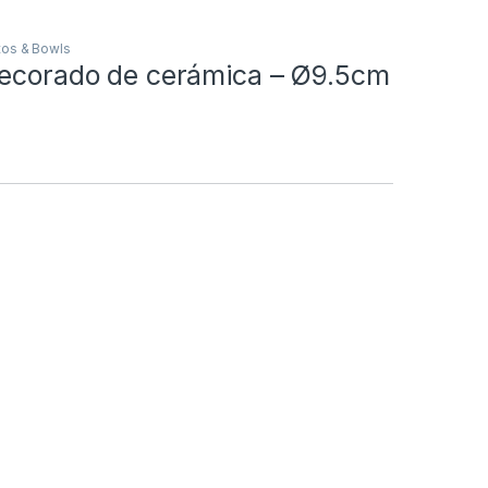
tos & Bowls
decorado de cerámica – Ø9.5cm
o