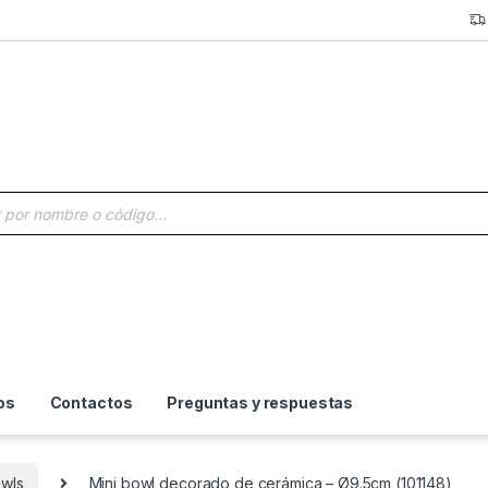
a de productos
os
Contactos
Preguntas y respuestas
owls
Mini bowl decorado de cerámica – Ø9.5cm (101148)