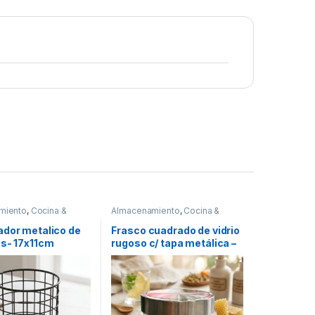
miento
,
Cocina &
Almacenamiento
,
Cocina &
,
Utensilios de cocina
Comedor
,
Frascos y Jarras
,
Recipientes para bebidas y
ador metalico de
Frasco cuadrado de vidrio
líquidos
os- 17x11cm
rugoso c/ tapa metálica –
1.1L [A1131]