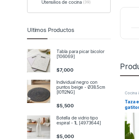
Utensilios de cocina
(39)
Ultimos Productos
Tabla para picar bicolor
[106069]
Prod
$
7,000
Individual negro con
puntos beige - Ø38.5cm
[I0112NG]
Cocina
para be
Taza 
$
5,500
gatito
Botella de vidrio tipo
espiral - 1L [4973644]
$
5,000