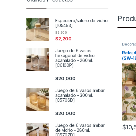
Prod
Especiero/salero de vidrio
[105493]
$
2,500
$
2,200
Decora
Juego de 6 vasos
Reloj 
hexagonal de vidrio
(SW-1
acanalado - 260mL
[C6100P]
$
20,000
Juego de 6 vasos ámbar
acanalado - 300mL
[C5706D]
$
20,000
Juego de 6 vasos ámbar
$
10,
de vidrio - 280mL
[C5707D]