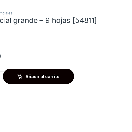
ificiales
icial grande – 9 hojas [54811]
0
Añadir al carrito