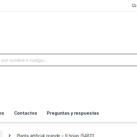
a de productos
os
Contactos
Preguntas y respuestas
Planta artificial grande – 9 hojas [54811]