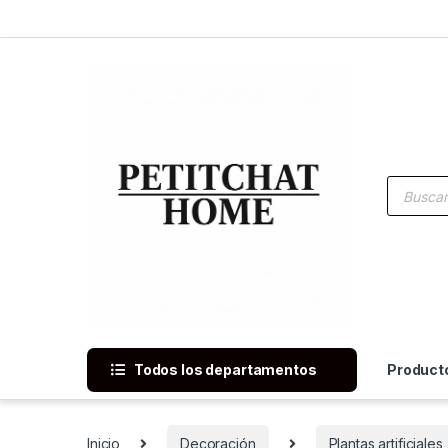
Saltar a navegación
saltar al contenido
Búsqued
Todos los departamentos
Product
Inicio
Decoración
Plantas artificiales