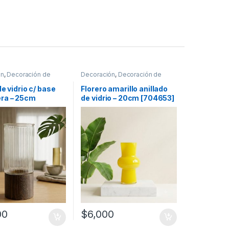
ón
,
Decoración de
Decoración
,
Decoración de
mesas
de vidrio c/ base
Florero amarillo anillado
ra – 25cm
de vidrio – 20cm [704653]
]
00
$
6,000