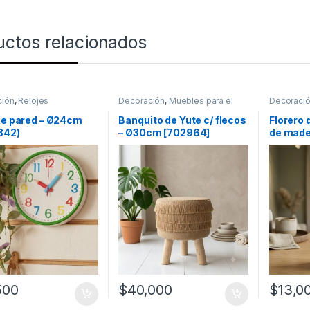
uctos relacionados
ción
,
Relojes
Decoración
,
Muebles para el
Decoraci
hogar
mesas
de pared – Ø24cm
Banquito de Yute c/ flecos
Florero 
842)
– Ø30cm [702964]
de made
[201279
500
$
40,000
$
13,0