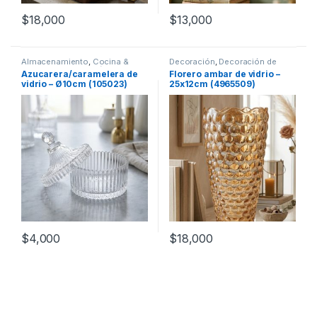
$
18,000
$
13,000
Almacenamiento
,
Cocina &
Decoración
,
Decoración de
Comedor
,
Decoración
,
mesas
Azucarera/caramelera de
Florero ambar de vidrio –
Decoración de mesas
vidrio – Ø10cm (105023)
25x12cm (4965509)
$
4,000
$
18,000