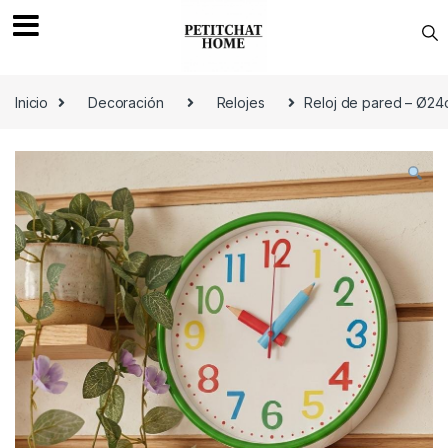
Saltar a navegación
saltar al contenido
Inicio
Decoración
Relojes
Reloj de pared – Ø2